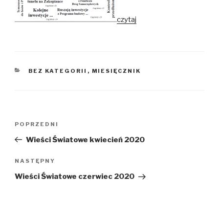
czytaj
KATEGORIE
BEZ KATEGORII
,
MIESIĘCZNIK
Nawigacja
POPRZEDNI
Poprzedni
wpisu
wpis
Wieści Światowe kwiecień 2020
NASTĘPNY
Następny
wpis
Wieści Światowe czerwiec 2020