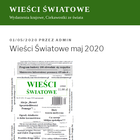
Przeskocz
WIEŚCI ŚWIATOWE
do
Wydarzenia krajowe, Ciekawostki ze świata
treści
OPUBLIKOWANE
01/05/2020
PRZEZ
ADMIN
W
Wieści Światowe maj 2020