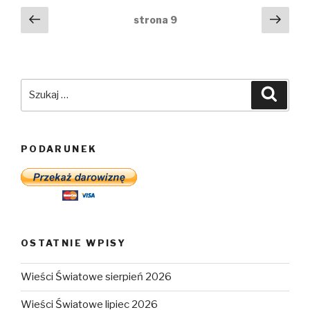
Nawigacja
Poprzednia
Nast
strona
9
strona
stro
po
wpisach
Szukaj:
Szuka
PODARUNEK
OSTATNIE WPISY
Wieści Światowe sierpień 2026
Wieści Światowe lipiec 2026