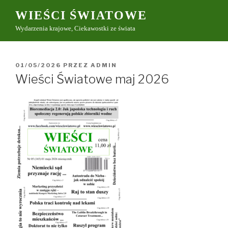
Przeskocz
WIEŚCI ŚWIATOWE
do
Wydarzenia krajowe, Ciekawostki ze świata
treści
OPUBLIKOWANE
01/05/2026
PRZEZ
ADMIN
W
Wieści Światowe maj 2026