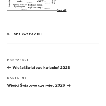
czytaj
KATEGORIE
BEZ KATEGORII
Nawigacja
POPRZEDNI
Poprzedni
wpisu
wpis
Wieści Światowe kwiecień 2026
NASTĘPNY
Następny
wpis
Wieści Światowe czerwiec 2026