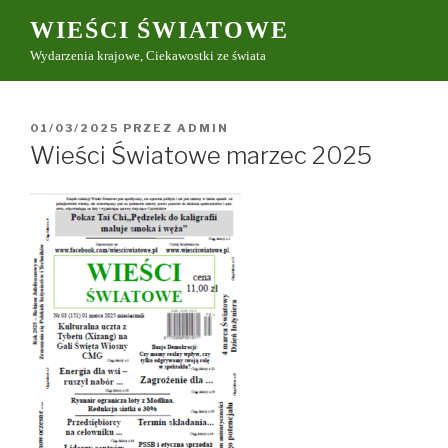
Przeskocz
WIEŚCI ŚWIATOWE
do
Wydarzenia krajowe, Ciekawostki ze świata
treści
OPUBLIKOWANE
01/03/2025
PRZEZ
ADMIN
W
Wieści Światowe marzec 2025