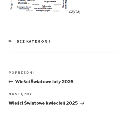
czytaj
KATEGORIE
BEZ KATEGORII
Nawigacja
POPRZEDNI
Poprzedni
wpisu
wpis
Wieści Światowe luty 2025
NASTĘPNY
Następny
wpis
Wieści Światowe kwiecień 2025